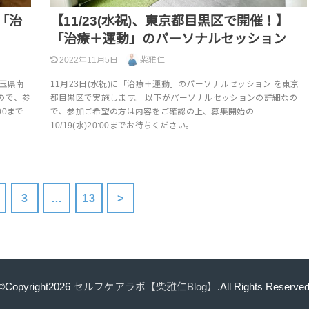
】「治
【11/23(水祝)、東京都目黒区で開催！】
「治療＋運動」のパーソナルセッション
2022年11月5日
柴雅仁
埼玉県南
11月23日(水祝)に「治療＋運動」のパーソナルセッション を東京
ので、参
都目黒区で実施します。 以下がパーソナルセッションの詳細なの
00まで
で、参加ご希望の方は内容をご確認の上、募集開始の
10/19(水)20:00までお待ちください。…
3
…
13
>
©Copyright2026
セルフケアラボ【柴雅仁Blog】
.All Rights Reserved