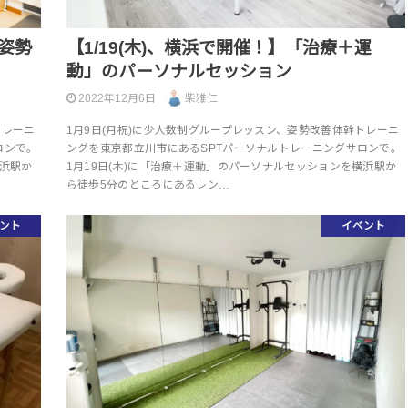
】姿勢
【1/19(木)、横浜で開催！】「治療＋運
動」のパーソナルセッション
2022年12月6日
柴雅仁
トレーニ
1月9日(月祝)に少人数制グループレッスン、姿勢改善体幹トレーニ
ロンで。
ングを東京都立川市にあるSPTパーソナルトレーニングサロンで。
横浜駅か
1月19日(木)に「治療＋運動」のパーソナルセッションを横浜駅か
ら徒歩5分のところにあるレン…
ント
イベント