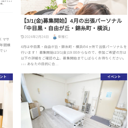
【3/1(金)募集開始】4月の出張パーソナル
「中目黒・自由が丘・錦糸町・横浜」
2024年2月24日
柴雅仁
 マサ
2年間横
4月は中目黒・自由が丘・錦糸町・横浜の4ヶ所で出張パーソナルを
でい
行います！ 募集開始は3/1(金)19:00からなので、参加ご希望の方は
以下の詳細をご確認の上、募集開始までしばらくお待ちください。
↓↓↓ あなたの目的に合…
ント
イベント