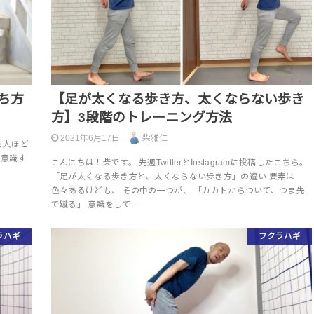
ち方
【足が太くなる歩き方、太くならない歩き
方】3段階のトレーニング方法
2021年6月17日
柴雅仁
なる人ほど
を意識す
こんにちは！柴です。 先週TwitterとInstagramに投稿したこちら。
「足が太くなる歩き方と、太くならない歩き方」の違い 要素は
色々あるけども、 その中の一つが、 「カカトからついて、つま先
で蹴る」 意識をして…
ラハギ
フクラハギ