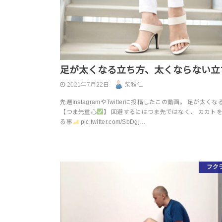
足が太くなる立ち方、太くならない立
2021年7月22日
柴雅仁
先週InstagramやTwitterに投稿したこの動画。 足が太く
【つま先重心
】 回避するにはつま先ではなく、 カカト
る事
pic.twitter.com/SbDgj…
フク