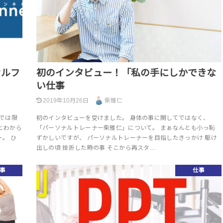
セルフ
初のインタビュー！「私の手にしかできな
い仕事
2019年10月26日
柴雅仁
までは限
初のインタビューを受けました。 身体の事に関してではなく、
とわから
「パーソナルトレーナー柴雅仁」について。 まぁなんとも小っ恥
。 ひ
ずかしいですが、 パーソナルトレーナーを目指したきっかけ 駆け
出しの頃 挫折した時の事 そこから再スタ…
事
仕事