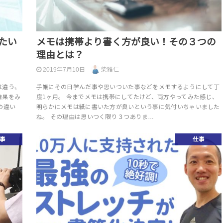
たい
メモは携帯より書く方が良い！その３つの
理由とは？
2019年7月10日
柴雅仁
は違う〟
手帳にその日学んだ事や思いついた事などをメモするようにして丁
結果をみ
度1ヶ月。 今までメモは携帯にしてたけど、両方やってみた感じ、
の違い
明らかにメモは紙に書いた方が良いという事に気付いちゃいました
ね。 その理由は思いつく限り３つありま…
事
仕事