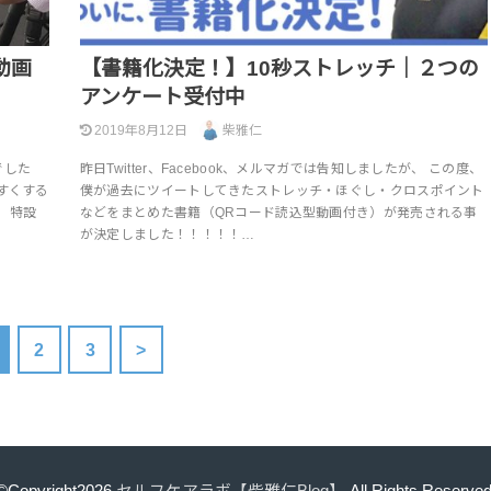
動画
【書籍化決定！】10秒ストレッチ｜２つの
アンケート受付中
2019年8月12日
柴雅仁
でした
昨日Twitter、Facebook、メルマガでは告知しましたが、 この度、
すくする
僕が過去にツイートしてきたストレッチ・ほぐし・クロスポイント
 特設
などをまとめた書籍（QRコード読込型動画付き）が発売される事
が決定しました！！！！！…
2
3
>
©Copyright2026
セルフケアラボ【柴雅仁Blog】
.All Rights Reserved