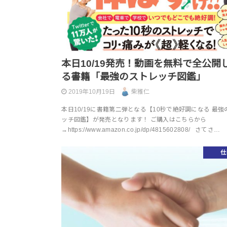
本日10/19発売！動画を無料で全公開
る書籍「最強のストレッチ図鑑」
2019年10月19日
柴雅仁
本日10/19に書籍第二弾となる【10秒で絶好調になる 最強
ッチ図鑑】が発売となります！ ご購入はこちらから
→https://www.amazon.co.jp/dp/4815602808/ さてさ…
仕