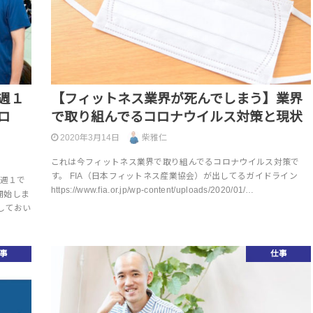
週１
【フィットネス業界が死んでしまう】業界
ロ
で取り組んでるコロナウイルス対策と現状
2020年3月14日
柴雅仁
これは今フィットネス業界で取り組んでるコロナウイルス対策で
す。 FIA（日本フィットネス産業協会）が出してるガイドライン
 週１で
https://www.fia.or.jp/wp-content/uploads/2020/01/…
開始しま
しておい
事
仕事