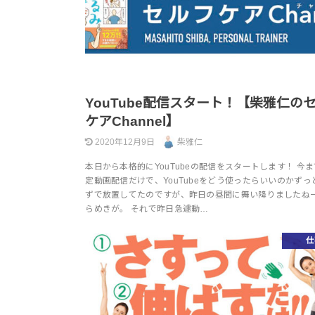
YouTube配信スタート！【柴雅仁の
ケアChannel】
2020年12月9日
柴雅仁
本日から本格的にYouTubeの配信をスタートします！ 今
定動画配信だけで、YouTubeをどう使ったらいいのかずっ
ずで放置してたのですが、昨日の昼間に舞い降りましたねー
らめきが。 それで昨日急遽動…
仕