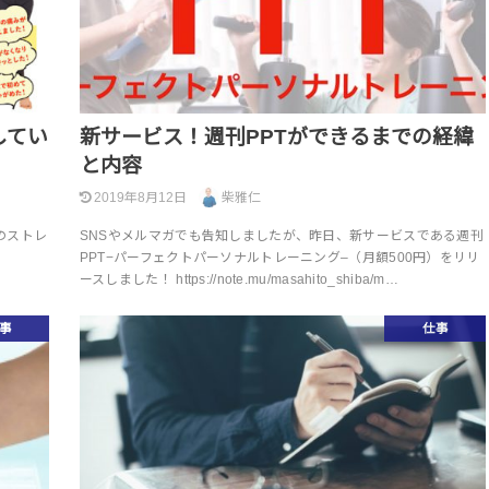
してい
新サービス！週刊PPTができるまでの経緯
と内容
2019年8月12日
柴雅仁
のストレ
SNSやメルマガでも告知しましたが、昨日、新サービスである週刊
PPT−パーフェクトパーソナルトレーニング–（月額500円）をリリ
ースしました！ https://note.mu/masahito_shiba/m…
事
仕事