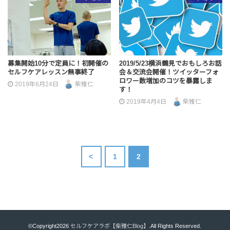
募集開始10分で定員に！初開催の
2019/5/23横浜鶴見でおもしろお話
セルフケアレッスン無事終了
会＆交流会開催！ツイッターフォ
ロワー数増加のコツを暴露しま
2019年6月24日
柴雅仁
す！
2019年4月4日
柴雅仁
<
1
2
©Copyright2026
セルフケアラボ【柴雅仁Blog】
.All Rights Reserved.