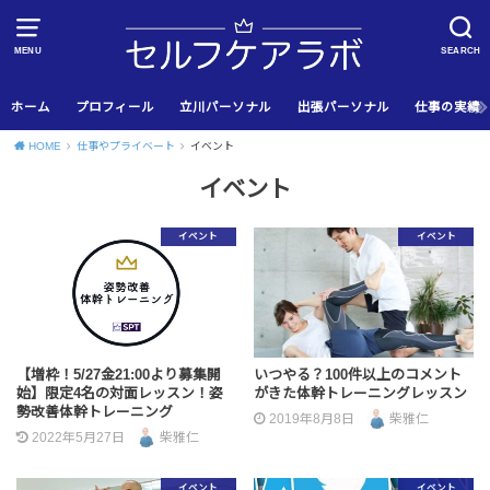
MENU
SEARCH
ホーム
プロフィール
立川パーソナル
出張パーソナル
仕事の実績
HOME
仕事やプライベート
イベント
イベント
イベント
イベント
【増枠！5/27金21:00より募集開
いつやる？100件以上のコメント
始】限定4名の対面レッスン！姿
がきた体幹トレーニングレッスン
勢改善体幹トレーニング
2019年8月8日
柴雅仁
2022年5月27日
柴雅仁
イベント
イベント