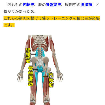
「内ももの
内転筋
、股の
骨盤底筋
、股関節の
腸腰筋
」と
繋がりがあるため、
これらの筋肉を繋げて使うトレーニングを積む事が必要
です。