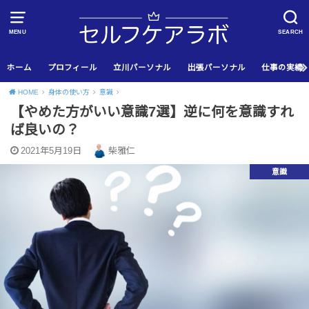
MENU
SEARCH
ホーム
プロフィール
立川パーソナル
出張パーソナル
仕事の実績
HOME
身体の使い方
意識
【やめた方がいい意識7選】逆に何を意識すれ
ば良いの？
2021年5月19日
柴雅仁
意識