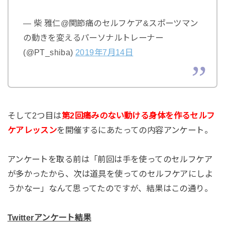
— 柴 雅仁@関節痛のセルフケア&スポーツマン
の動きを変えるパーソナルトレーナー
(@PT_shiba)
2019
年
7
月
14
日
そして2つ目は
第
2
回痛みのない動ける身体を作るセルフ
ケアレッスン
を開催するにあたっての内容アンケート。
アンケートを取る前は「前回は手を使ってのセルフケア
が多かったから、次は道具を使ってのセルフケアにしよ
うかなー」なんて思ってたのですが、結果はこの通り。
Twitter
アンケート結果