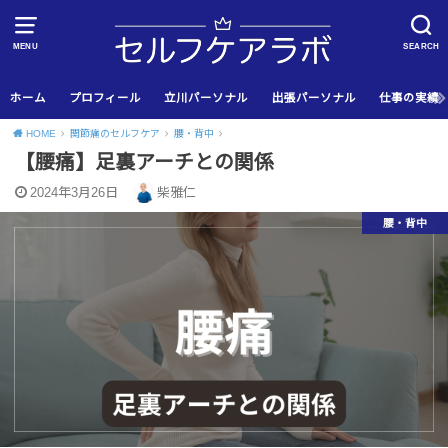
MENU
SEARCH
ホーム
プロフィール
立川パーソナル
出張パーソナル
仕事の実績
HOME
関節痛のセルフケア
腰・背中
【腰痛】足裏アーチとの関係
2024年3月26日
柴雅仁
腰・背中