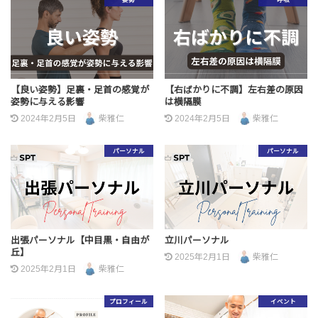
姿勢
呼吸
【良い姿勢】足裏・足首の感覚が
【右ばかりに不調】左右差の原因
姿勢に与える影響
は横隔膜
2024年2月5日
柴雅仁
2024年2月5日
柴雅仁
パーソナル
パーソナル
出張パーソナル【中目黒・自由が
立川パーソナル
丘】
2025年2月1日
柴雅仁
2025年2月1日
柴雅仁
プロフィール
イベント