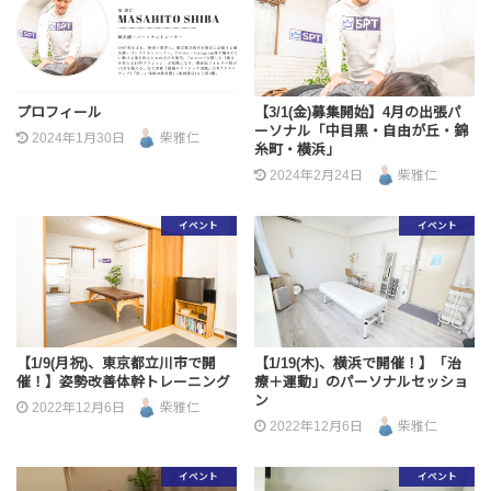
プロフィール
【3/1(金)募集開始】4月の出張パ
ーソナル「中目黒・自由が丘・錦
2024年1月30日
柴雅仁
糸町・横浜」
2024年2月24日
柴雅仁
イベント
イベント
【1/9(月祝)、東京都立川市で開
【1/19(木)、横浜で開催！】「治
催！】姿勢改善体幹トレーニング
療＋運動」のパーソナルセッショ
ン
2022年12月6日
柴雅仁
2022年12月6日
柴雅仁
イベント
イベント