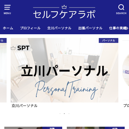
MENU
SEARCH
ホーム
プロフィール
立川パーソナル
出張パーソナル
仕事の実績
ナル
パーソナル
立川パーソナル
プ
1
2
3