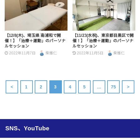
【12/8(木)、埼玉県 南浦和で開
【11/23(水祝)、東京都目黒区で開
催！】「治療＋運動」のパーソナ
催！】「治療＋運動」のパーソナ
ルセッション
ルセッション
2022年11月7日
柴雅仁
2022年11月5日
柴雅仁
<
1
2
3
4
5
…
75
>
SNS、YouTube