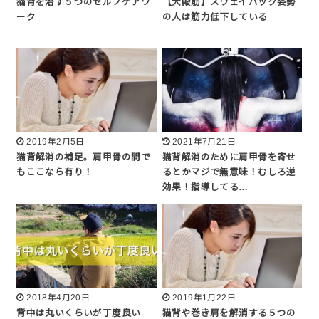
猫背を治す５つのセルフケアワ
【大殿筋】スウェイバック姿勢
ーク
の人は筋力低下している
2019年2月5日
2021年7月21日
猫背解消の補足。肩甲骨の間で
猫背解消のために肩甲骨を寄せ
もここなら有り！
るとかマジで無意味！むしろ逆
効果！指導してる…
2018年4月20日
2019年1月22日
背中は丸いくらいが丁度良い
猫背や巻き肩を解消する５つの