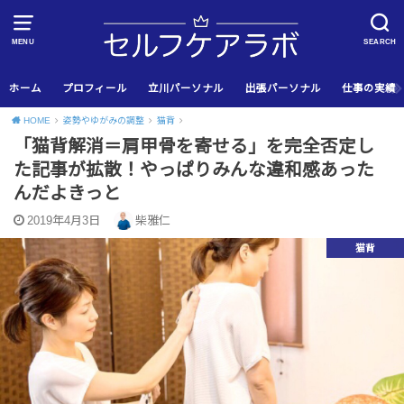
MENU
SEARCH
ホーム
プロフィール
立川パーソナル
出張パーソナル
仕事の実績
HOME
姿勢やゆがみの調整
猫背
「猫背解消＝肩甲骨を寄せる」を完全否定し
た記事が拡散！やっぱりみんな違和感あった
んだよきっと
2019年4月3日
柴雅仁
猫背