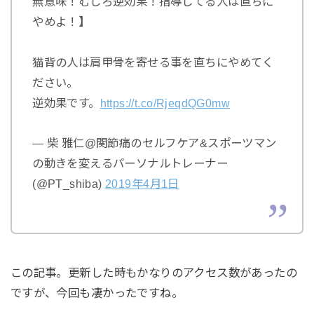
無意味！むしろ逆効果！指導してる人は直ちに
やめよ！】
猫背の人は肩甲骨を寄せる事を直ちにやめてく
ださい。
逆効果です。
https://t.co/RjeqdQG0mw
— 柴 雅仁@関節痛のセルフケア&スポーツマン
の動きを変えるパーソナルトレーナー
(@PT_shiba)
2019
年
4
月
1
日
この記事。更新した時もかなりのアクセス数があったの
ですが、今回も凄かったですね。