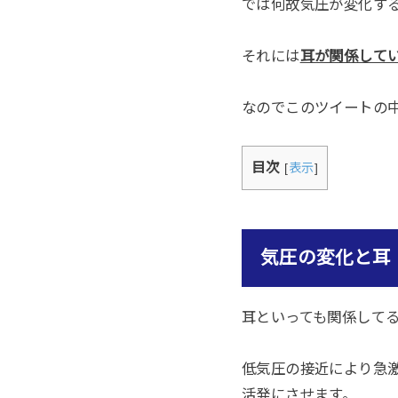
では何故気圧が変化す
それには
耳が関係して
なのでこのツイートの
目次
[
表示
]
気圧の変化と耳
耳といっても関係して
低気圧の接近により急
活発にさせます。