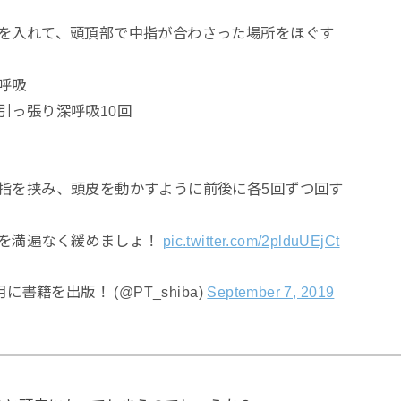
を入れて、頭頂部で中指が合わさった場所をほぐす
呼吸
引っ張り深呼吸10回
指を挟み、頭皮を動かすように前後に各5回ずつ回す
を満遍なく緩めましょ！
pic.twitter.com/2plduUEjCt
月に書籍を出版！ (@PT_shiba)
September 7, 2019