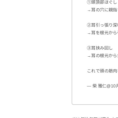
①頭頂部ほぐし
→耳の穴に親指
②耳引っ張り深
→耳を根元から
③耳挟み回し
→耳の根元から
これで頭の筋肉
— 柴 雅仁@10