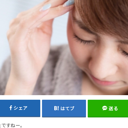
シェア
はてブ
送る
たですねー。