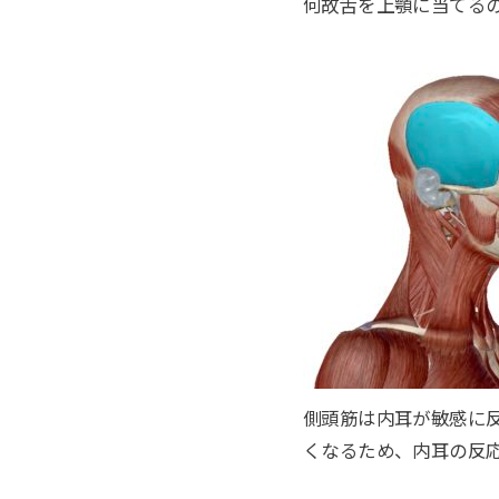
何故舌を上顎に当てる
側頭筋は内耳が敏感に
くなるため、内耳の反