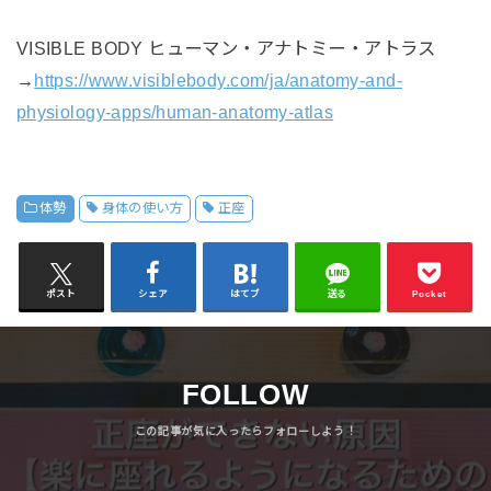
VISIBLE BODY ヒューマン・アナトミー・アトラス
→
https://www.visiblebody.com/ja/anatomy-and-
physiology-apps/human-anatomy-atlas
体勢
身体の使い方
正座
ポスト
シェア
はてブ
送る
Pocket
FOLLOW