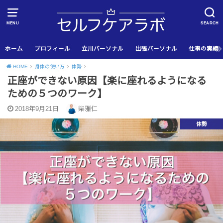
MENU
SEARCH
ホーム
プロフィール
立川パーソナル
出張パーソナル
仕事の実績
HOME
身体の使い方
体勢
正座ができない原因【楽に座れるようになる
ための５つのワーク】
2018年9月21日
柴雅仁
体勢