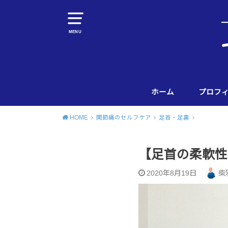
MENU
ホーム
プロフ
HOME
関節痛のセルフケア
足首・足裏
【足首の柔軟性
2020年8月19日
柴