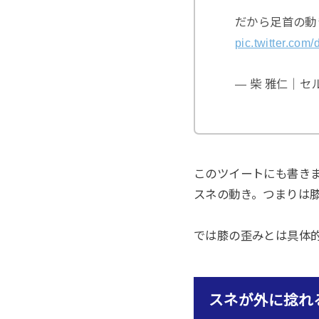
だから足首の動
pic.twitter.co
— 柴 雅仁｜セル
このツイートにも書き
スネの動き。つまりは
では膝の歪みとは具体
スネが外に捻れ