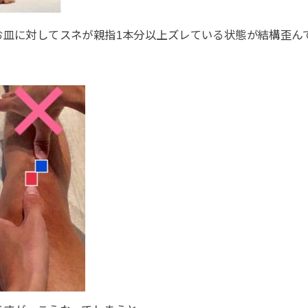
お皿に対してスネが親指1本分以上ズレている状態が結構歪ん