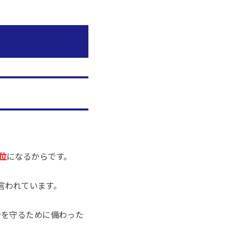
位
になるからです。
言われています。
身を守るために備わった