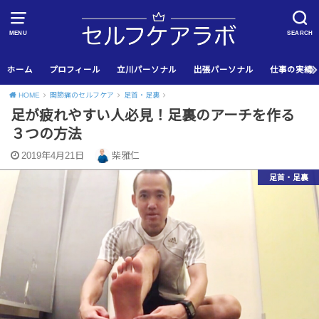
MENU
SEARCH
ホーム
プロフィール
立川パーソナル
出張パーソナル
仕事の実績
HOME
関節痛のセルフケア
足首・足裏
足が疲れやすい人必見！足裏のアーチを作る
３つの方法
2019年4月21日
柴雅仁
足首・足裏