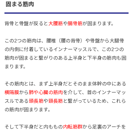
固まる筋肉
背骨と骨盤が反ると
大腰筋
や
腸骨筋
が固まります。
この2つの筋肉は、腰椎（腰の背骨）や骨盤から大腿骨
の内側に付着しているインナーマッスルで、この2つの
筋肉が固まると繋がりのある上半身と下半身の筋肉も固
まります。
その筋肉とは、まず上半身だとそのまま体幹の中にある
横隔膜
から
肺や心臓の筋肉
を介して、首のインナーマッ
スルである
頭長筋
や
頸長筋
と繋がっているため、これら
の筋肉が固まります。
そして下半身だと内ももの
内転筋群
から足裏のアーチを