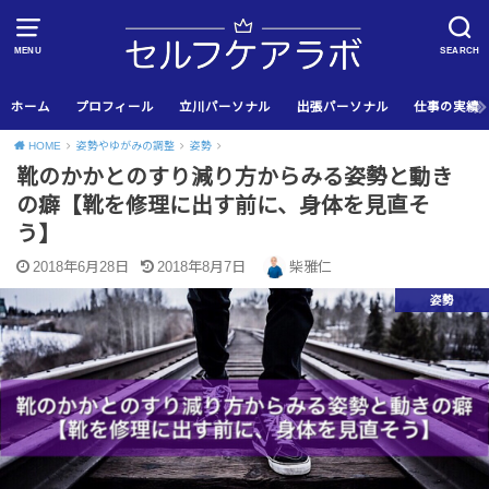
MENU
SEARCH
ホーム
プロフィール
立川パーソナル
出張パーソナル
仕事の実績
HOME
姿勢やゆがみの調整
姿勢
靴のかかとのすり減り方からみる姿勢と動き
の癖【靴を修理に出す前に、身体を見直そ
う】
2018年6月28日
2018年8月7日
柴雅仁
姿勢