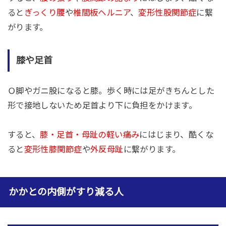
ると
ぎっくり腰
や
椎間板ヘルニア
、
変形性股関節症
に繋
がります。
膝や足首
Ｏ脚やガニ股になると膝。歩く時には足がきちんとした
形で接地しないため足首より下に負担をかけます。
すると、
膝・足首・母趾の軽い痛み
にはじまり、酷くな
ると
変形性膝関節症
や
外反母趾
に繋がります。
かかとの内側がすり減る人