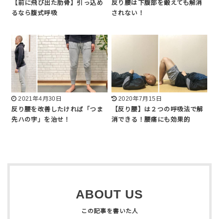
【前に飛び出た肋骨】引っ込め
反り腰は下腹部を鍛えても解消
るなら腹式呼吸
されない！
2021年4月30日
2020年7月15日
反り腰を改善したければ「つま
【反り腰】は２つの呼吸法で解
先ハの字」を治せ！
消できる！腰痛にも効果的
ABOUT US