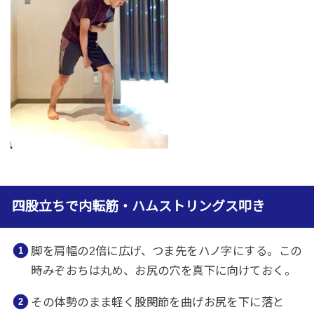
四股立ちで内転筋・ハムストリングス叩き
脚を肩幅の2倍に広げ、つま先をハノ字にする。この
時みぞおちは丸め、お尻の穴を真下に向けておく。
その体勢のまま軽く股関節を曲げお尻を下に落と