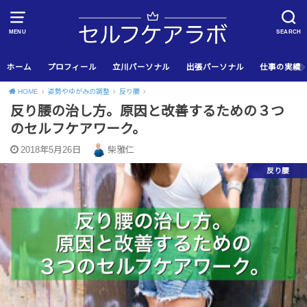
MENU
SEARCH
ホーム
プロフィール
立川パーソナル
出張パーソナル
仕事の実績
HOME
姿勢やゆがみの調整
反り腰
反り腰の治し方。原因と改善するための３つ
のセルフケアワーク。
2018年5月26日
柴雅仁
反り腰