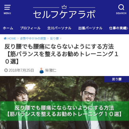
MENU
SEARCH
ホーム
プロフィール
立川パーソナル
出張パーソナル
仕事の実績
HOME
姿勢やゆがみの調整
反り腰
反り腰でも腰痛にならないようにする方法
【筋バランスを整えるお勧めトレーニング１
０選】
2018年7月25日
柴雅仁
反り腰