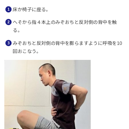
床か椅子に座る。
へそから指４本上のみぞおちと反対側の背中を触
る。
みぞおちと反対側の背中を膨らますように呼吸を10
回おこなう。