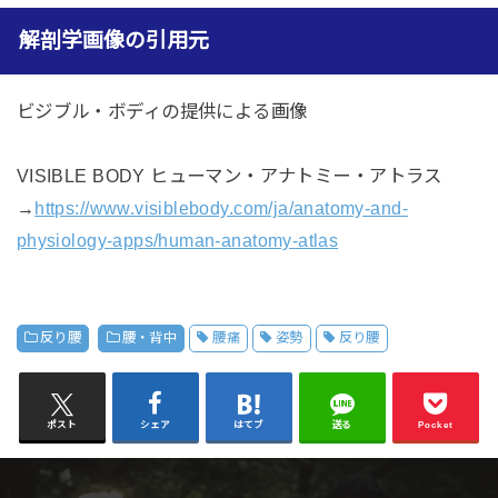
解剖学画像の引用元
ビジブル・ボディの提供による画像
VISIBLE BODY ヒューマン・アナトミー・アトラス
→
https://www.visiblebody.com/ja/anatomy-and-
physiology-apps/human-anatomy-atlas
反り腰
腰・背中
腰痛
姿勢
反り腰
ポスト
シェア
はてブ
送る
Pocket