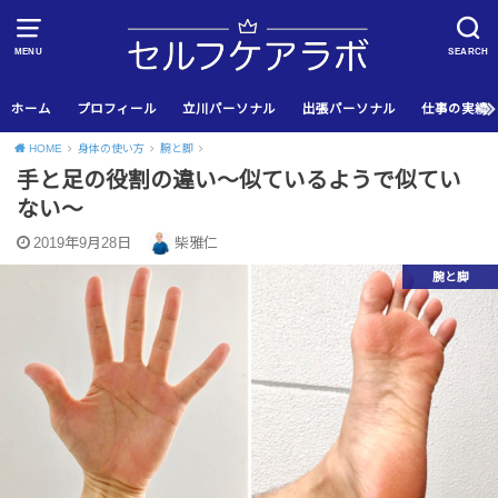
MENU
SEARCH
ホーム
プロフィール
立川パーソナル
出張パーソナル
仕事の実績
HOME
身体の使い方
腕と脚
手と足の役割の違い〜似ているようで似てい
ない〜
2019年9月28日
柴雅仁
腕と脚