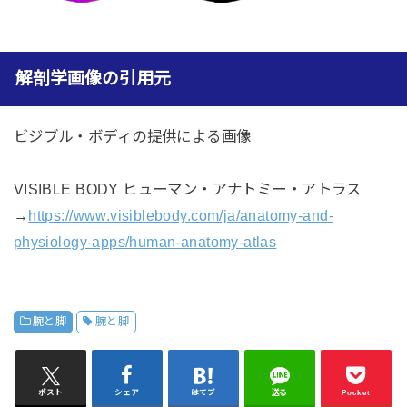
解剖学画像の引用元
ビジブル・ボディの提供による画像
VISIBLE BODY ヒューマン・アナトミー・アトラス
→
https://www.visiblebody.com/ja/anatomy-and-
physiology-apps/human-anatomy-atlas
腕と脚
腕と脚
ポスト
シェア
はてブ
送る
Pocket