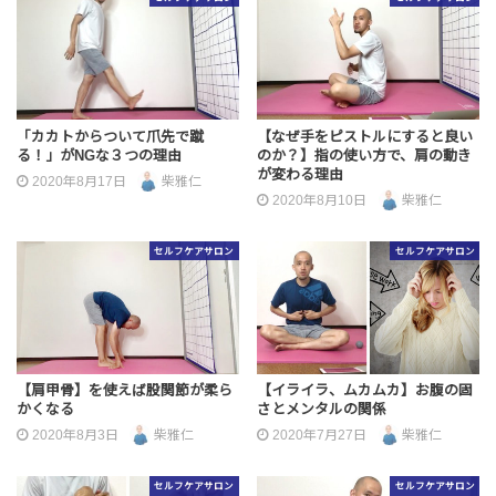
「カカトからついて爪先で蹴
【なぜ手をピストルにすると良い
る！」がNGな３つの理由
のか？】指の使い方で、肩の動き
が変わる理由
2020年8月17日
柴雅仁
2020年8月10日
柴雅仁
セルフケアサロン
セルフケアサロン
【肩甲骨】を使えば股関節が柔ら
【イライラ、ムカムカ】お腹の固
かくなる
さとメンタルの関係
2020年8月3日
柴雅仁
2020年7月27日
柴雅仁
セルフケアサロン
セルフケアサロン