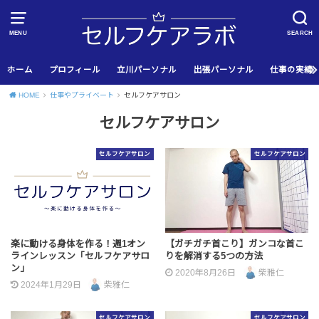
MENU
SEARCH
ホーム
プロフィール
立川パーソナル
出張パーソナル
仕事の実績
HOME
仕事やプライベート
セルフケアサロン
セルフケアサロン
セルフケアサロン
セルフケアサロン
楽に動ける身体を作る！週1オン
【ガチガチ首こり】ガンコな首こ
ラインレッスン「セルフケアサロ
りを解消する5つの方法
ン」
2020年8月26日
柴雅仁
2024年1月29日
柴雅仁
セルフケアサロン
セルフケアサロン