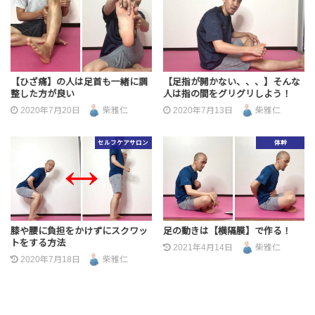
【ひざ痛】の人は足首も一緒に調
【足指が開かない、、、】そんな
整した方が良い
人は指の間をグリグリしよう！
2020年7月20日
柴雅仁
2020年7月13日
柴雅仁
セルフケアサロン
体幹
膝や腰に負担をかけずにスクワッ
足の動きは【横隔膜】で作る！
トをする方法
2021年4月14日
柴雅仁
2020年7月18日
柴雅仁