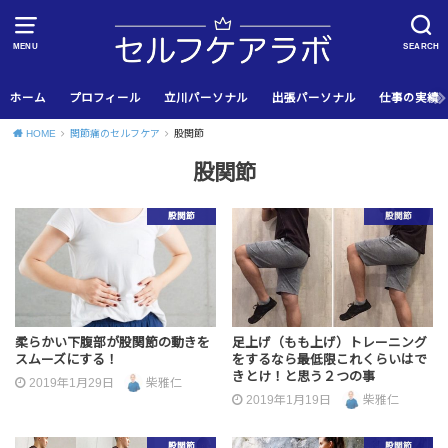
MENU
SEARCH
ホーム
プロフィール
立川パーソナル
出張パーソナル
仕事の実績
HOME
関節痛のセルフケア
股関節
股関節
股関節
股関節
柔らかい下腹部が股関節の動きを
足上げ（もも上げ）トレーニング
スムーズにする！
をするなら最低限これくらいはで
きとけ！と思う２つの事
2019年1月29日
柴雅仁
2019年1月19日
柴雅仁
股関節
股関節