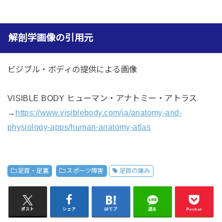
解剖学画像の引用元
ビジブル・ボディの提供による画像
VISIBLE BODY ヒューマン・アナトミー・アトラス
→
https://www.visiblebody.com/ja/anatomy-and-
physiology-apps/human-anatomy-atlas
足首・足裏
スポーツ障害
足首の痛み
ポスト
シェア
はてブ
送る
Pocket