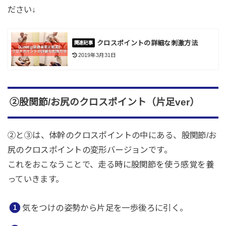
ださい↓
クロスポイントの詳細な刺激方法
2019年3月31日
②
股関節
/
お尻のクロスポイント（片足
ver
）
②
と
③
は、体幹のクロスポイントの中にある、股関節
/
お
尻のクロスポイントの変形バージョンです。
これをおこなうことで、
走る
時に股関節を使う感覚を養
っていきます。
気をつけの姿勢から片足を一歩後ろに引く。