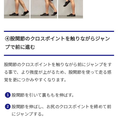
④
股関節のクロスポイントを触りながらジャン
プ
で前に進む
股関節のクロスポイントを触りながら
前に
ジャンプを
す
る事で
、
より
強度
が上がるため
、股関節
を
使っ
て
走る感
覚を
更につかみやすくなります。
股関節を引いて裏ももを伸ばす。
股関節を伸ばし、お尻のクロスポイントを締めて前
にジャンプする。