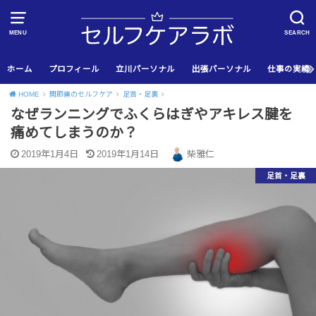
MENU
SEARCH
ホーム
プロフィール
立川パーソナル
出張パーソナル
仕事の実績
HOME
関節痛のセルフケア
足首・足裏
なぜランニングでふくらはぎやアキレス腱を
痛めてしまうのか？
2019年1月4日
2019年1月14日
柴雅仁
足首・足裏