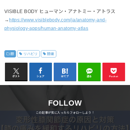
VISIBLE BODY ヒューマン・アナトミー・アトラス
→
https://www.visiblebody.com/ja/anatomy-and-
physiology-apps/human-anatomy-atlas
膝
リハビリ
膝痛
ポスト
シェア
はてブ
送る
Pocket
FOLLOW